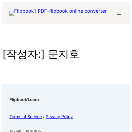
콘
텐
츠
로
바
로
[작성자:]
문지호
가
기
Flipbook1.com
Terms of Service
/
Privacy Policy
회사명 : 드림웹스