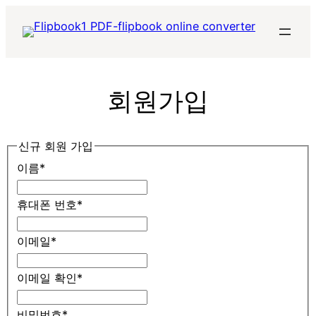
콘
텐
츠
로
바
회원가입
로
가
기
신규 회원 가입
이름
*
휴대폰 번호
*
이메일
*
이메일 확인
*
비밀번호
*